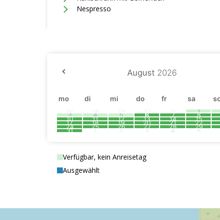
Nespresso
August
2026
mo
di
mi
do
fr
sa
s
27
28
29
30
31
1
3
4
5
6
7
8
10
11
12
13
14
15
17
18
19
20
21
22
24
25
26
27
28
29
31
1
2
3
4
5
Verfügbar, kein Anreisetag
Ausgewählt