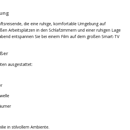
nung
äftsreisende, die eine ruhige, komfortable Umgebung auf
en Arbeitsplätzen in den Schlafzimmern und einer ruhigen Lage
rabend entspannen Sie bei einem Film auf dem großen Smart-TV
eßer
ten ausgestattet:
er
welle
häumer
ie in stilvollem Ambiente.