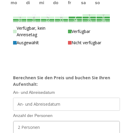
mo
di
mi
do
fr
sa
so
27
28
29
30
31
1
2
3
4
5
6
7
8
9
10
11
12
13
14
15
16
17
18
19
20
21
22
23
24
25
26
27
28
29
30
31
1
2
3
4
5
6
Verfügbar, kein
Verfügbar
Anreisetag
Ausgewählt
Nicht verfügbar
Berechnen Sie den Preis und buchen Sie Ihren
Aufenthalt:
An- und Abreisedatum
Anzahl der Personen
2 Personen