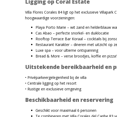
Ligging op Coral Estate
Villa Flores Corales 84 ligt op het exclusieve Villapa
hoogwaardige voorzieningen:
Playa Porto Marie – wit zand en helderblauw wa
Cas Abao – perfecte snorkel- en duiklocatie
Rooftop Terrace Bar Koraal – cocktails bij zon
Restaurant Karakter – dineren met uitzicht op z
Luxe spa – voor ultieme ontspanning
Bread & More – verse broodjes, koffie en pizza’
Uitstekende bereikbaarheid en p
• Privéparkeergelegenheid bij de villa
• Centrale ligging op het resort
• Rustige en exclusieve omgeving
Beschikbaarheid en reservering
Geschikt voor maximaal 6 personen
Te combineren met Villa Corales del Caribe 83 