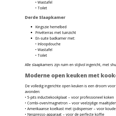
• Wastafel
• Toilet
Derde Slaapkamer
Kingszie hemelbed
Privéterras met tuinzicht
En-suite badkamer met:
• Inloopdouche
• Wastafel
• Toilet
Alle slaapkamers zijn ruim en stijlvol ingericht, met shu
Moderne open keuken met kook
De volledig ingerichte open keuken is een droom voor k
avonden:
• 5-pits inductiekookplaat – voor professioneel koken
• Combi-oven/magnetron – voor veelzijdige maaltijde
• Amerikaanse koelkast met ijsdispenser – voor koude
• Nespresso-apparaat – voor de perfecte koffie