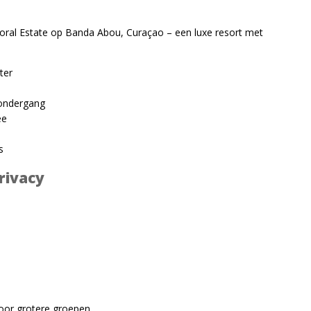
rk Coral Estate op Banda Abou, Curaçao – een luxe resort met
ter
sondergang
ee
s
rivacy
voor grotere groepen