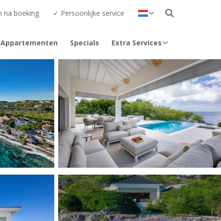
n na boeking
✓ Persoonlijke service
Deutsch
English
Appartementen
Specials
Extra Services