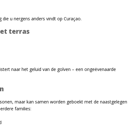
ng die u nergens anders vindt op Curaçao.
et terras
uistert naar het geluid van de golven – een ongeëvenaarde
en
 personen, maar kan samen worden geboekt met de naastgelegen
erdere families:
d