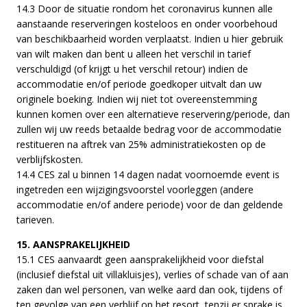
14.3 Door de situatie rondom het coronavirus kunnen alle
aanstaande reserveringen kosteloos en onder voorbehoud
van beschikbaarheid worden verplaatst. Indien u hier gebruik
van wilt maken dan bent u alleen het verschil in tarief
verschuldigd (of krijgt u het verschil retour) indien de
accommodatie en/of periode goedkoper uitvalt dan uw
originele boeking. Indien wij niet tot overeenstemming
kunnen komen over een alternatieve reservering/periode, dan
zullen wij uw reeds betaalde bedrag voor de accommodatie
restitueren na aftrek van 25% administratiekosten op de
verblijfskosten.
14.4 CES zal u binnen 14 dagen nadat voornoemde event is
ingetreden een wijzigingsvoorstel voorleggen (andere
accommodatie en/of andere periode) voor de dan geldende
tarieven.
15. AANSPRAKELIJKHEID
15.1 CES aanvaardt geen aansprakelijkheid voor diefstal
(inclusief diefstal uit villakluisjes), verlies of schade van of aan
zaken dan wel personen, van welke aard dan ook, tijdens of
ten gevolge van een verblijf op het resort, tenzij er sprake is