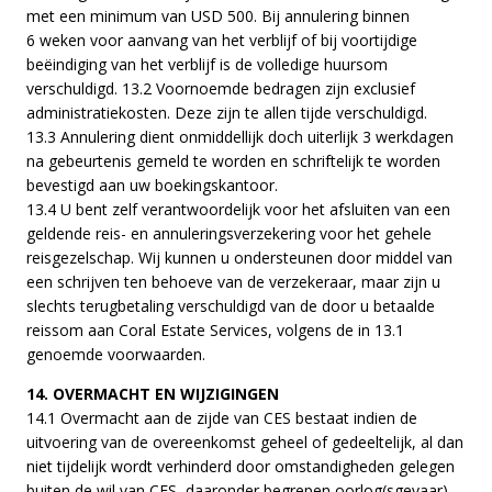
met een minimum van USD 500. Bij annulering binnen
6 weken voor aanvang van het verblijf of bij voortijdige
beëindiging van het verblijf is de volledige huursom
verschuldigd. 13.2 Voornoemde bedragen zijn exclusief
administratiekosten. Deze zijn te allen tijde verschuldigd.
13.3 Annulering dient onmiddellijk doch uiterlijk 3 werkdagen
na gebeurtenis gemeld te worden en schriftelijk te worden
bevestigd aan uw boekingskantoor.
13.4 U bent zelf verantwoordelijk voor het afsluiten van een
geldende reis- en annuleringsverzekering voor het gehele
reisgezelschap. Wij kunnen u ondersteunen door middel van
een schrijven ten behoeve van de verzekeraar, maar zijn u
slechts terugbetaling verschuldigd van de door u betaalde
reissom aan Coral Estate Services, volgens de in 13.1
genoemde voorwaarden.
14. OVERMACHT EN WIJZIGINGEN
14.1 Overmacht aan de zijde van CES bestaat indien de
uitvoering van de overeenkomst geheel of gedeeltelijk, al dan
niet tijdelijk wordt verhinderd door omstandigheden gelegen
buiten de wil van CES, daaronder begrepen oorlog(sgevaar),