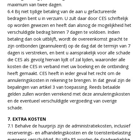
maximum van twee dagen.
6.4 Bij niet tijdige betaling van de aan u gefactureerde
bedragen bent u in verzuim. U zult daar door CES schriftelijk
op worden gewezen en heeft dan alsnog de mogelijkheid het
verschuldigde bedrag binnen 7 dagen te voldoen. Indien
betaling dan ook uitblijft, wordt de overeenkomst geacht te
zijn ontbonden (geannuleerd) op de dag dat de termijn van 7
dagen is verstreken, en bent u aansprakelijk voor alle schade
die CES als gevolg hiervan lijdt of zal lijden, waaronder alle
kosten die CES in verband met uw boeking en de ontbinding
heeft gemaakt. CES heeft in ieder geval het recht om de
annuleringskosten in rekening te brengen. In dat geval zijn de
bepalingen van artikel 3 van toepassing. Reeds betaalde
gelden zullen worden verrekend met deze annuleringskosten
en de eventueel verschuldigde vergoeding van overige
schade.
7. EXTRA KOSTEN
7.1 Behalve de huurprijs zijn de administratiekosten, inclusief
reserverings- en afhandelingskosten en de toeristenbelasting
eveneens verschuldigd. Bij Villa 85 worden de daadwerkelijke