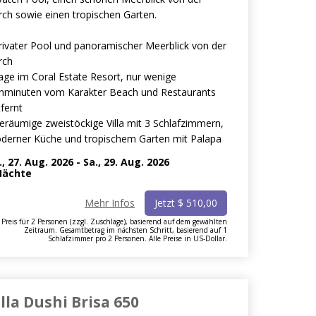
rch sowie einen tropischen Garten.
Privater Pool und panoramischer Meerblick von der
rch
age im Coral Estate Resort, nur wenige
hminuten vom Karakter Beach und Restaurants
fernt
eräumige zweistöckige Villa mit 3 Schlafzimmern,
derner Küche und tropischem Garten mit Palapa
., 27. Aug. 2026
-
Sa., 29. Aug. 2026
ächte
Mehr Infos
Jetzt
$
510,00
Preis für 2 Personen (zzgl. Zuschläge), basierend auf dem gewählten
Zeitraum. Gesamtbetrag im nächsten Schritt, basierend auf 1
Schlafzimmer pro 2 Personen. Alle Preise in US-Dollar.
illa Dushi Brisa 650