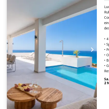
Lu
Ruh
Co
ei
des
• 
• 
• P
• 
• 
• G
Re
Sa
2
N