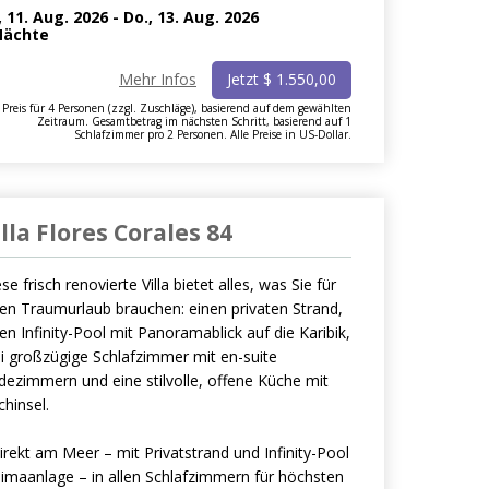
, 11. Aug. 2026
-
Do., 13. Aug. 2026
ächte
Mehr Infos
Jetzt
$
1.550,00
Preis für 4 Personen (zzgl. Zuschläge), basierend auf dem gewählten
Zeitraum. Gesamtbetrag im nächsten Schritt, basierend auf 1
Schlafzimmer pro 2 Personen. Alle Preise in US-Dollar.
illa Flores Corales 84
se frisch renovierte Villa bietet alles, was Sie für
nen Traumurlaub brauchen: einen privaten Strand,
en Infinity-Pool mit Panoramablick auf die Karibik,
ei großzügige Schlafzimmer mit en-suite
dezimmern und eine stilvolle, offene Küche mit
hinsel.
irekt am Meer – mit Privatstrand und Infinity-Pool
limaanlage – in allen Schlafzimmern für höchsten