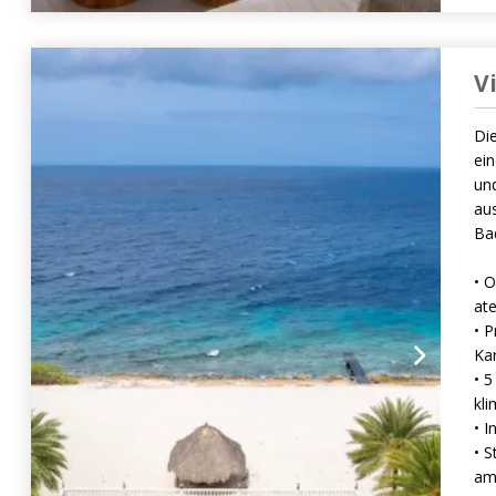
V
Die
ein
und
au
Ba
• O
at
• P
Ka
• 
kli
• I
• S
am