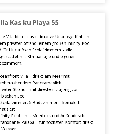
illa Kas ku Playa 55
se Villa bietet das ultimative Urlaubsgefühl – mit
em privaten Strand, einem großen Infinity-Pool
 fünf luxuriösen Schlafzimmern – alle
sgestattet mit Klimaanlage und eigenen
dezimmern.
ceanfront-Villa – direkt am Meer mit
emberaubendem Panoramablick
rivater Strand – mit direktem Zugang zur
ribischen See
5 Schlafzimmer, 5 Badezimmer – komplett
matisiert
nfinity-Pool – mit Meerblick und Außendusche
trandbar & Palapa – für höchsten Komfort direkt
 Wasser