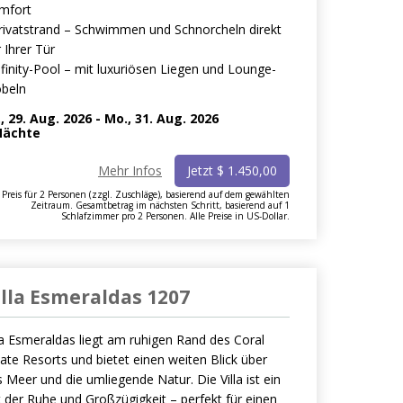
mfort
Privatstrand – Schwimmen und Schnorcheln direkt
 Ihrer Tür
nfinity-Pool – mit luxuriösen Liegen und Lounge-
beln
., 29. Aug. 2026
-
Mo., 31. Aug. 2026
ächte
Mehr Infos
Jetzt
$
1.450,00
Preis für 2 Personen (zzgl. Zuschläge), basierend auf dem gewählten
Zeitraum. Gesamtbetrag im nächsten Schritt, basierend auf 1
Schlafzimmer pro 2 Personen. Alle Preise in US-Dollar.
illa Esmeraldas 1207
la Esmeraldas liegt am ruhigen Rand des Coral
ate Resorts und bietet einen weiten Blick über
 Meer und die umliegende Natur. Die Villa ist ein
 der Ruhe und Großzügigkeit – perfekt für einen