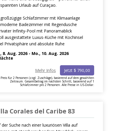
tspannten Urlaub auf Curaçao.
3 großzügige Schlafzimmer mit Klimaanlage
2 moderne Badezimmer mit Regendusche
rivater Infinity-Pool mit Panoramablick
oll ausgestattete Luxus-Küche mit Kochinsel
iel Privatsphäre und absolute Ruhe
., 8. Aug. 2026
-
Mo., 10. Aug. 2026
ächte
Mehr Infos
Jetzt
$
790,00
Preis für 2 Personen (zzgl. Zuschläge), basierend auf dem gewählten
Zeitraum. Gesamtbetrag im nächsten Schritt, basierend auf 1
Schlafzimmer pro 2 Personen. Alle Preise in US-Dollar.
illa Corales del Caribe 83
 der Suche nach einer luxuriösen Villa auf