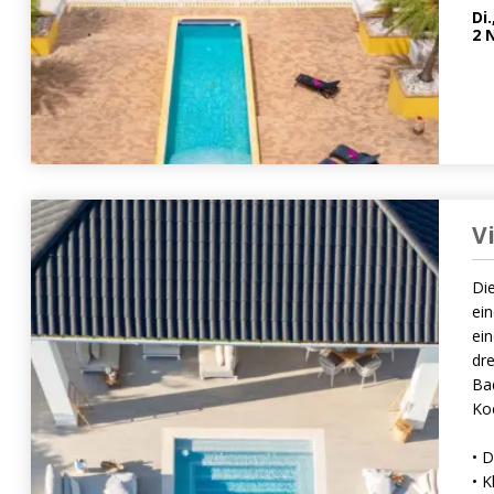
Di.
2
N
V
Die
ei
ein
dr
Ba
Koc
• D
• K