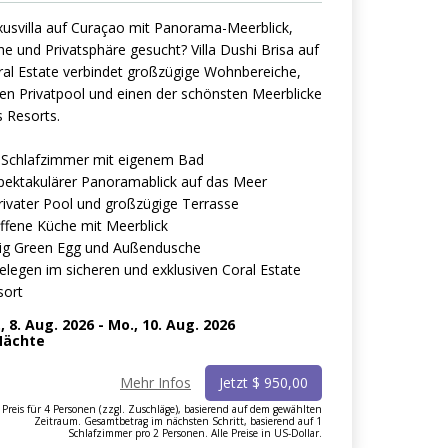
xusvilla auf Curaçao mit Panorama-Meerblick,
e und Privatsphäre gesucht? Villa Dushi Brisa auf
ral Estate verbindet großzügige Wohnbereiche,
nen Privatpool und einen der schönsten Meerblicke
 Resorts.
4 Schlafzimmer mit eigenem Bad
Spektakulärer Panoramablick auf das Meer
rivater Pool und großzügige Terrasse
Offene Küche mit Meerblick
Big Green Egg und Außendusche
elegen im sicheren und exklusiven Coral Estate
sort
., 8. Aug. 2026
-
Mo., 10. Aug. 2026
ächte
Mehr Infos
Jetzt
$
950,00
Preis für 4 Personen (zzgl. Zuschläge), basierend auf dem gewählten
Zeitraum. Gesamtbetrag im nächsten Schritt, basierend auf 1
Schlafzimmer pro 2 Personen. Alle Preise in US-Dollar.