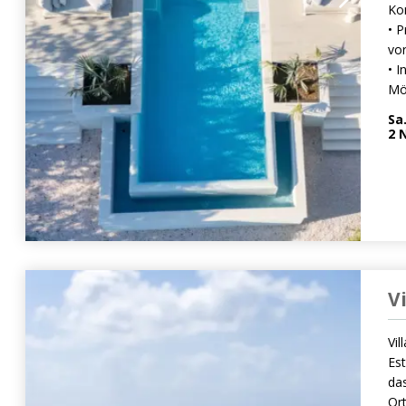
Ko
• 
vor
• I
Mö
Sa
2
N
V
Vil
Est
das
Ort