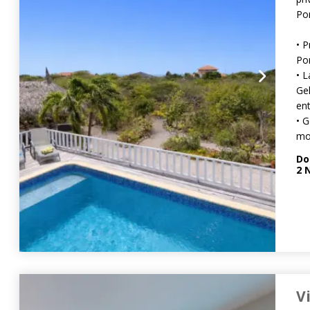
Po
• 
Po
• L
Ge
ent
• G
mo
Do
2
N
V