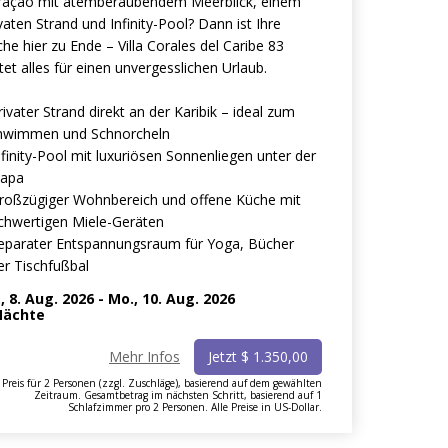
raçao mit atemberaubendem Meerblick, einem
vaten Strand und Infinity-Pool? Dann ist Ihre
he hier zu Ende – Villa Corales del Caribe 83
tet alles für einen unvergesslichen Urlaub.
rivater Strand direkt an der Karibik – ideal zum
hwimmen und Schnorcheln
nfinity-Pool mit luxuriösen Sonnenliegen unter der
lapa
Großzügiger Wohnbereich und offene Küche mit
chwertigen Miele-Geräten
Separater Entspannungsraum für Yoga, Bücher
er Tischfußbal
., 8. Aug. 2026
-
Mo., 10. Aug. 2026
ächte
Mehr Infos
Jetzt
$
1.350,00
Preis für 2 Personen (zzgl. Zuschläge), basierend auf dem gewählten
Zeitraum. Gesamtbetrag im nächsten Schritt, basierend auf 1
Schlafzimmer pro 2 Personen. Alle Preise in US-Dollar.