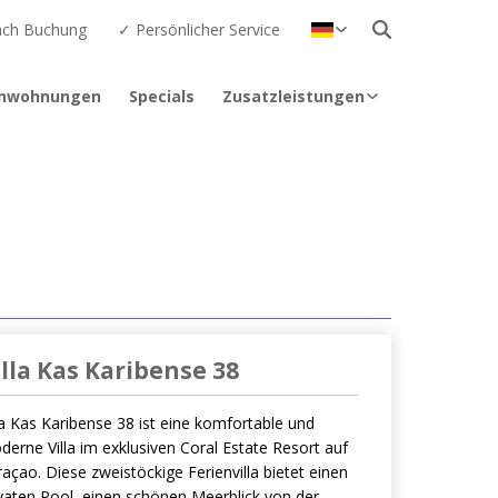
nach Buchung
✓ Persönlicher Service
Nederlands
English
enwohnungen
Specials
Zusatzleistungen
illa Kas Karibense 38
la Kas Karibense 38 ist eine komfortable und
erne Villa im exklusiven Coral Estate Resort auf
açao. Diese zweistöckige Ferienvilla bietet einen
ivaten Pool, einen schönen Meerblick von der