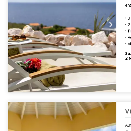
en
• 
• 
• P
• V
• V
Sa
2
N
V
Auf