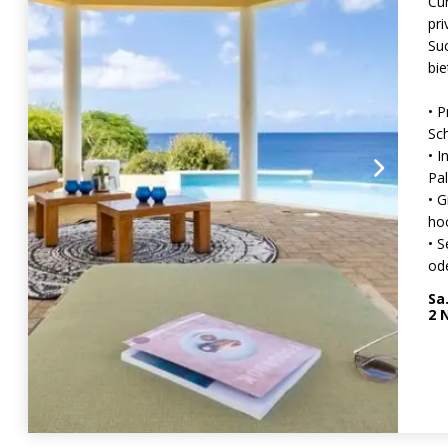
Cu
pri
Suc
bie
• P
Sc
• I
Pa
• 
ho
• 
od
Sa
2
N