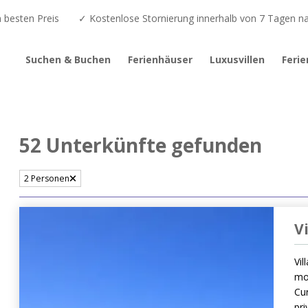
besten Preis
✓ Kostenlose Stornierung innerhalb von 7 Tagen 
Suchen & Buchen
Ferienhäuser
Luxusvillen
Feri
52 Unterkünfte gefunden
2 Personen
V
Vil
mod
Cur
pr